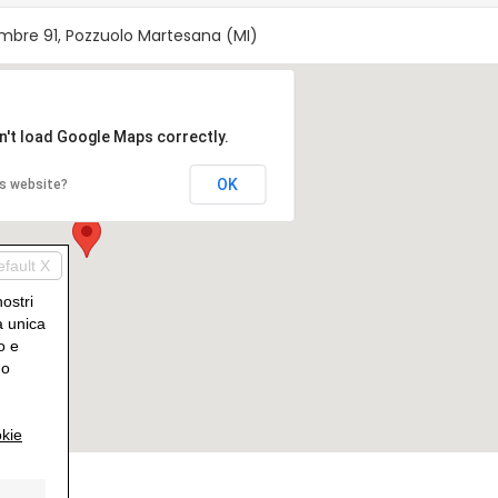
mbre 91, Pozzuolo Martesana (MI)
n't load Google Maps correctly.
OK
is website?
efault X
nostri
a unica
o e
uo
kie