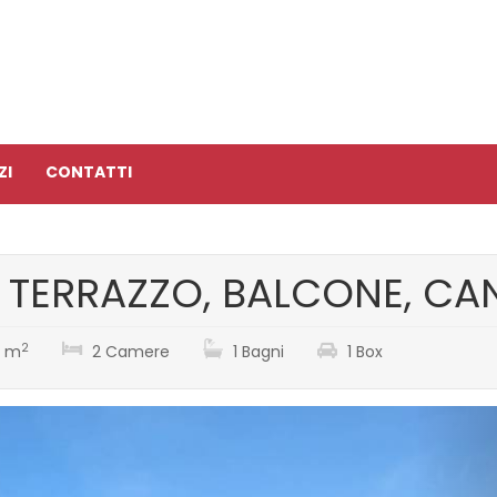
ZI
CONTATTI
I, TERRAZZO, BALCONE, CA
2
 m
2 Camere
1 Bagni
1 Box