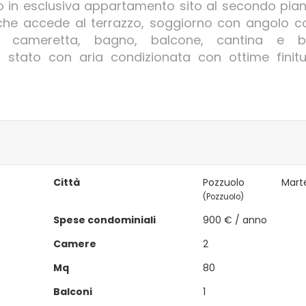
o in esclusiva appartamento sito al secondo pia
che accede al terrazzo, soggiorno con angolo co
, cameretta, bagno, balcone, cantina e bo
 stato con aria condizionata con ottime finit
Città
Pozzuolo Marte
(Pozzuolo)
Spese condominiali
900 € / anno
Camere
2
Mq
80
Balconi
1