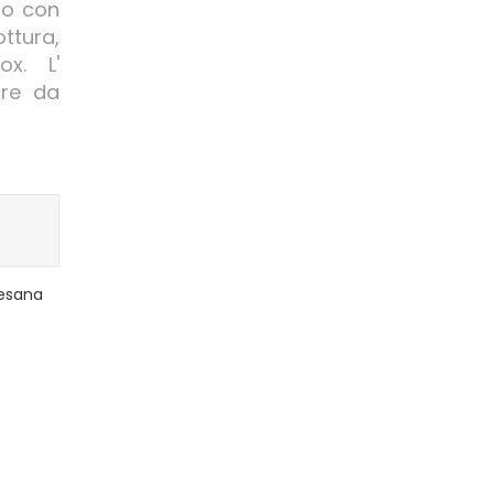
no con
ttura,
x. L'
ure da
sana