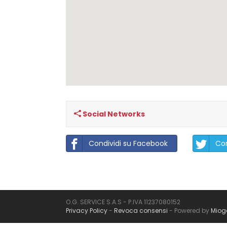
Social Networks
Condividi su Facebook
Con
O.G. SERVICE S.A.S - P.IVA 11237080152
Privacy Policy
-
Revoca consensi
- Powered by
Miog